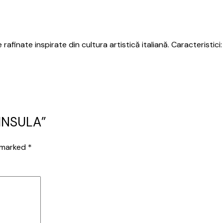
inate inspirate din cultura artistică italiană. Caracteristici: Se
NINSULA”
e marked
*