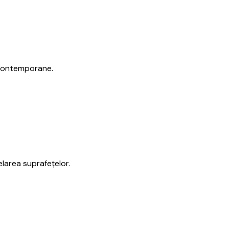
i contemporane.
larea suprafețelor.