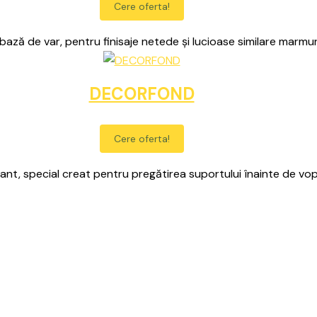
Cere oferta!
bază de var, pentru finisaje netede și lucioase similare marmure
DECORFOND
Cere oferta!
nt, special creat pentru pregătirea suportului înainte de vop