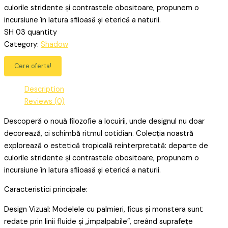
culorile stridente și contrastele obositoare, propunem o
incursiune în latura sfiioasă și eterică a naturii.
SH 03 quantity
Category:
Shadow
Cere oferta!
Description
Reviews (0)
Descoperă o nouă filozofie a locuirii, unde designul nu doar
decorează, ci schimbă ritmul cotidian. Colecția noastră
explorează o estetică tropicală reinterpretată: departe de
culorile stridente și contrastele obositoare, propunem o
incursiune în latura sfiioasă și eterică a naturii.
Caracteristici principale:
Design Vizual: Modelele cu palmieri, ficus și monstera sunt
redate prin linii fluide și „impalpabile”, creând suprafețe