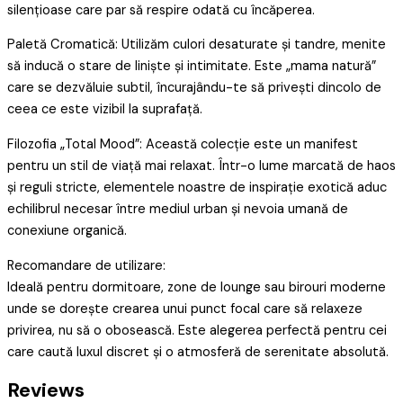
silențioase care par să respire odată cu încăperea.
Paletă Cromatică: Utilizăm culori desaturate și tandre, menite
să inducă o stare de liniște și intimitate. Este „mama natură”
care se dezvăluie subtil, încurajându-te să privești dincolo de
ceea ce este vizibil la suprafață.
Filozofia „Total Mood”: Această colecție este un manifest
pentru un stil de viață mai relaxat. Într-o lume marcată de haos
și reguli stricte, elementele noastre de inspirație exotică aduc
echilibrul necesar între mediul urban și nevoia umană de
conexiune organică.
Recomandare de utilizare:
Ideală pentru dormitoare, zone de lounge sau birouri moderne
unde se dorește crearea unui punct focal care să relaxeze
privirea, nu să o obosească. Este alegerea perfectă pentru cei
care caută luxul discret și o atmosferă de serenitate absolută.
Reviews