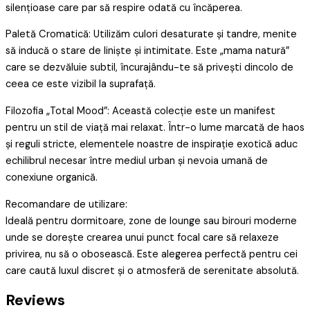
silențioase care par să respire odată cu încăperea.
Paletă Cromatică: Utilizăm culori desaturate și tandre, menite
să inducă o stare de liniște și intimitate. Este „mama natură”
care se dezvăluie subtil, încurajându-te să privești dincolo de
ceea ce este vizibil la suprafață.
Filozofia „Total Mood”: Această colecție este un manifest
pentru un stil de viață mai relaxat. Într-o lume marcată de haos
și reguli stricte, elementele noastre de inspirație exotică aduc
echilibrul necesar între mediul urban și nevoia umană de
conexiune organică.
Recomandare de utilizare:
Ideală pentru dormitoare, zone de lounge sau birouri moderne
unde se dorește crearea unui punct focal care să relaxeze
privirea, nu să o obosească. Este alegerea perfectă pentru cei
care caută luxul discret și o atmosferă de serenitate absolută.
Reviews