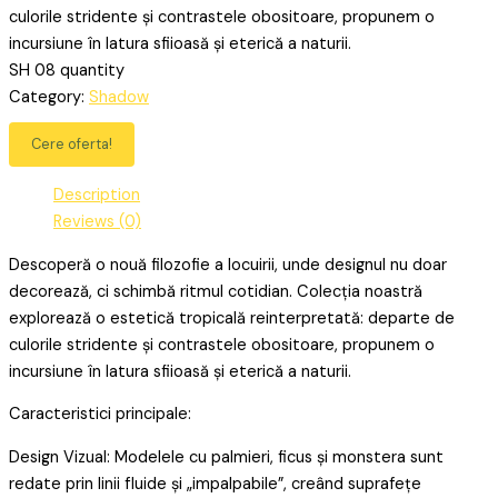
culorile stridente și contrastele obositoare, propunem o
incursiune în latura sfiioasă și eterică a naturii.
SH 08 quantity
Category:
Shadow
Cere oferta!
Description
Reviews (0)
Descoperă o nouă filozofie a locuirii, unde designul nu doar
decorează, ci schimbă ritmul cotidian. Colecția noastră
explorează o estetică tropicală reinterpretată: departe de
culorile stridente și contrastele obositoare, propunem o
incursiune în latura sfiioasă și eterică a naturii.
Caracteristici principale:
Design Vizual: Modelele cu palmieri, ficus și monstera sunt
redate prin linii fluide și „impalpabile”, creând suprafețe