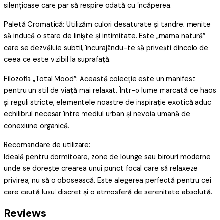
silențioase care par să respire odată cu încăperea.
Paletă Cromatică: Utilizăm culori desaturate și tandre, menite
să inducă o stare de liniște și intimitate. Este „mama natură”
care se dezvăluie subtil, încurajându-te să privești dincolo de
ceea ce este vizibil la suprafață.
Filozofia „Total Mood”: Această colecție este un manifest
pentru un stil de viață mai relaxat. Într-o lume marcată de haos
și reguli stricte, elementele noastre de inspirație exotică aduc
echilibrul necesar între mediul urban și nevoia umană de
conexiune organică.
Recomandare de utilizare:
Ideală pentru dormitoare, zone de lounge sau birouri moderne
unde se dorește crearea unui punct focal care să relaxeze
privirea, nu să o obosească. Este alegerea perfectă pentru cei
care caută luxul discret și o atmosferă de serenitate absolută.
Reviews