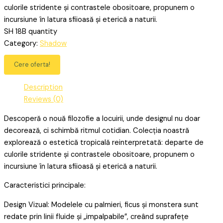
culorile stridente și contrastele obositoare, propunem o
incursiune în latura sfiioasă și eterică a naturii.
SH 18B quantity
Category:
Shadow
Cere oferta!
Description
Reviews (0)
Descoperă o nouă filozofie a locuirii, unde designul nu doar
decorează, ci schimbă ritmul cotidian. Colecția noastră
explorează o estetică tropicală reinterpretată: departe de
culorile stridente și contrastele obositoare, propunem o
incursiune în latura sfiioasă și eterică a naturii.
Caracteristici principale:
Design Vizual: Modelele cu palmieri, ficus și monstera sunt
redate prin linii fluide și „impalpabile”, creând suprafețe