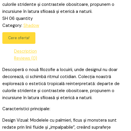
culorile stridente și contrastele obositoare, propunem o
incursiune în latura sfiioasă și eterică a naturii.
SH 06 quantity
Category:
Shadow
Cere oferta!
Description
Reviews (0)
Descoperă o nouă filozofie a locuirii, unde designul nu doar
decorează, ci schimbă ritmul cotidian. Colecția noastră
explorează o estetică tropicală reinterpretată: departe de
culorile stridente și contrastele obositoare, propunem o
incursiune în latura sfiioasă și eterică a naturii.
Caracteristici principale:
Design Vizual: Modelele cu palmieri, ficus și monstera sunt
redate prin linii fluide și „impalpabile”, creând suprafețe