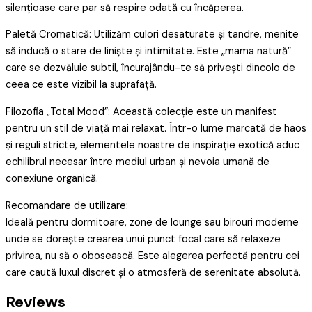
silențioase care par să respire odată cu încăperea.
Paletă Cromatică: Utilizăm culori desaturate și tandre, menite
să inducă o stare de liniște și intimitate. Este „mama natură”
care se dezvăluie subtil, încurajându-te să privești dincolo de
ceea ce este vizibil la suprafață.
Filozofia „Total Mood”: Această colecție este un manifest
pentru un stil de viață mai relaxat. Într-o lume marcată de haos
și reguli stricte, elementele noastre de inspirație exotică aduc
echilibrul necesar între mediul urban și nevoia umană de
conexiune organică.
Recomandare de utilizare:
Ideală pentru dormitoare, zone de lounge sau birouri moderne
unde se dorește crearea unui punct focal care să relaxeze
privirea, nu să o obosească. Este alegerea perfectă pentru cei
care caută luxul discret și o atmosferă de serenitate absolută.
Reviews