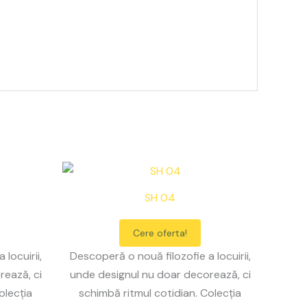
SH 04
Cere oferta!
locuirii,
Descoperă o nouă filozofie a locuirii,
rează, ci
unde designul nu doar decorează, ci
olecția
schimbă ritmul cotidian. Colecția