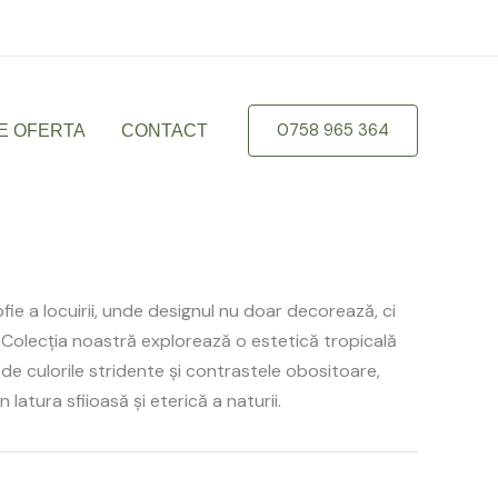
braila.ro
0758 965 364
E OFERTA
CONTACT
ie a locuirii, unde designul nu doar decorează, ci
 Colecția noastră explorează o estetică tropicală
de culorile stridente și contrastele obositoare,
latura sfiioasă și eterică a naturii.