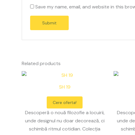
Save my name, email, and website in this bro
Related products
SH 19
Cere oferta!
Descoperă o nouă filozofie a locuirii,
Descoper
unde designul nu doar decorează, ci
unde des
schimbă ritmul cotidian. Colecția
schimb