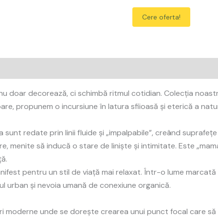
Cere oferta!
 nu doar decorează, ci schimbă ritmul cotidian. Colecția noast
re, propunem o incursiune în latura sfiioasă și eterică a naturi
a sunt redate prin linii fluide și „impalpabile”, creând suprafe
re, menite să inducă o stare de liniște și intimitate. Este „ma
ță.
ifest pentru un stil de viață mai relaxat. Într-o lume marcată 
diul urban și nevoia umană de conexiune organică.
ri moderne unde se dorește crearea unui punct focal care să 