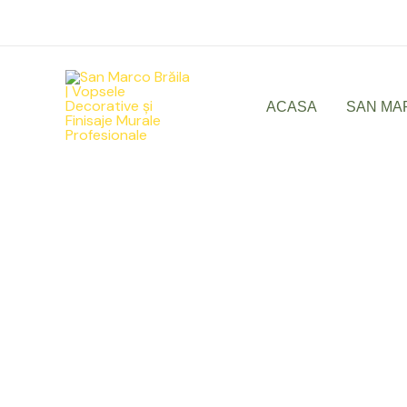
Skip
to
content
ACASA
SAN MA