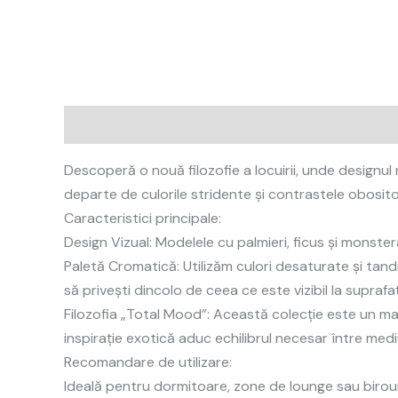
Description
Reviews (0)
Descoperă o nouă filozofie a locuirii, unde designul
departe de culorile stridente și contrastele obositoa
Caracteristici principale:
Design Vizual: Modelele cu palmieri, ficus și monster
Paletă Cromatică: Utilizăm culori desaturate și tand
să privești dincolo de ceea ce este vizibil la suprafa
Filozofia „Total Mood”: Această colecție este un man
inspirație exotică aduc echilibrul necesar între me
Recomandare de utilizare:
Ideală pentru dormitoare, zone de lounge sau birou