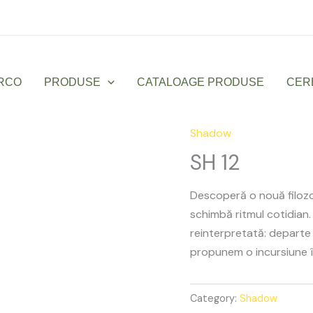
Luni – Vineri: 9:00 – 17:00
office@sanmarco
RCO
PRODUSE
CATALOAGE PRODUSE
CER
Shadow
SH
12
SH 12
quantity
Descoperă o nouă filozof
schimbă ritmul cotidian.
reinterpretată: departe 
propunem o incursiune în 
Category:
Shadow