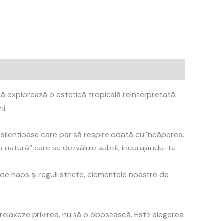
ră explorează o estetică tropicală reinterpretată:
i.
țe silențioase care par să respire odată cu încăperea.
ma natură” care se dezvăluie subtil, încurajându-te
de haos și reguli stricte, elementele noastre de
relaxeze privirea, nu să o obosească. Este alegerea