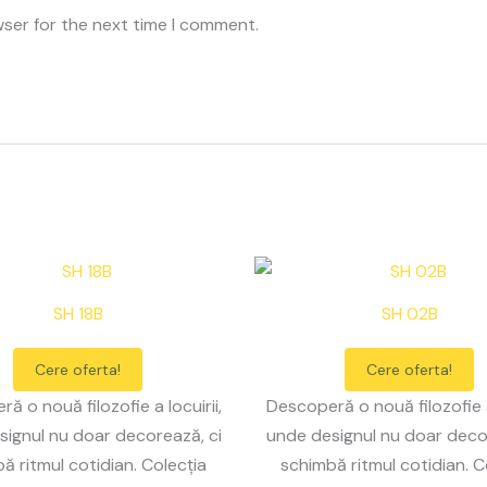
wser for the next time I comment.
SH 18B
SH 02B
Cere oferta!
Cere oferta!
ă o nouă filozofie a locuirii,
Descoperă o nouă filozofie a 
ignul nu doar decorează, ci
unde designul nu doar deco
ă ritmul cotidian. Colecția
schimbă ritmul cotidian. C