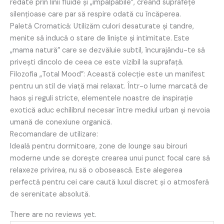
redate prin linii fluide și „impalpabile”, creând suprafețe
silențioase care par să respire odată cu încăperea.
Paletă Cromatică: Utilizăm culori desaturate și tandre,
menite să inducă o stare de liniște și intimitate. Este
„mama natură” care se dezvăluie subtil, încurajându-te să
privești dincolo de ceea ce este vizibil la suprafață.
Filozofia „Total Mood”: Această colecție este un manifest
pentru un stil de viață mai relaxat. Într-o lume marcată de
haos și reguli stricte, elementele noastre de inspirație
exotică aduc echilibrul necesar între mediul urban și nevoia
umană de conexiune organică.
Recomandare de utilizare:
Ideală pentru dormitoare, zone de lounge sau birouri
moderne unde se dorește crearea unui punct focal care să
relaxeze privirea, nu să o obosească. Este alegerea
perfectă pentru cei care caută luxul discret și o atmosferă
de serenitate absolută.
There are no reviews yet.