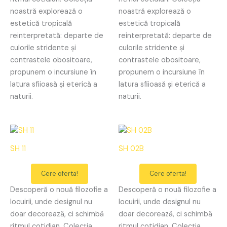
noastră explorează o
noastră explorează o
estetică tropicală
estetică tropicală
reinterpretată: departe de
reinterpretată: departe de
culorile stridente și
culorile stridente și
contrastele obositoare,
contrastele obositoare,
propunem o incursiune în
propunem o incursiune în
latura sfiioasă și eterică a
latura sfiioasă și eterică a
naturii.
naturii.
SH 11
SH 02B
Cere oferta!
Cere oferta!
Descoperă o nouă filozofie a
Descoperă o nouă filozofie a
locuirii, unde designul nu
locuirii, unde designul nu
doar decorează, ci schimbă
doar decorează, ci schimbă
ritmul cotidian. Colecția
ritmul cotidian. Colecția