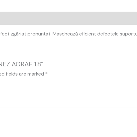
efect zgâriat pronunțat. Maschează eficient defectele suportulu
ENEZIAGRAF 1.8”
ed fields are marked
*