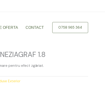
braila.ro
0758 965 364
E OFERTA
CONTACT
ENEZIAGRAF 1.8
mare pentru efect zgâriat.
duse Exterior