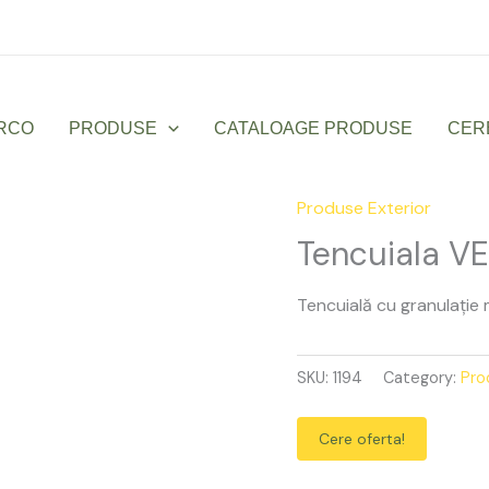
Luni – Vineri: 9:00 – 17:00
office@sanmarco
RCO
PRODUSE
CATALOAGE PRODUSE
CER
Produse Exterior
Tencuiala
VENEZIAGRAF
Tencuiala V
1.8
quantity
Tencuială cu granulație 
SKU:
1194
Category:
Pro
Cere oferta!