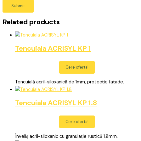
Related products
Tencuiala ACRISYL KP 1
Cere oferta!
Tencuială acril-siloxanică de 1mm, protecție fațade.
Tencuiala ACRISYL KP 1.8
Cere oferta!
Înveliș acril-siloxanic cu granulație rustică 1,8mm.