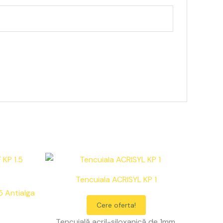
Tencuiala ACRISYL KP 1
5 Antialga
Cere oferta!
Tencuială acril-siloxanică de 1mm,