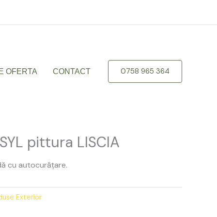
braila.ro
0758 965 364
E OFERTA
CONTACT
YL pittura LISCIA
dă cu autocurățare.
duse Exterior