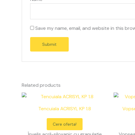
Save my name, email, and website in this bro
Related products
Tencuiala ACRISYL KP 1.8
Vopse
Cere oferta!
Înveliș acril-siloxanic cu granulație
Vopsea 