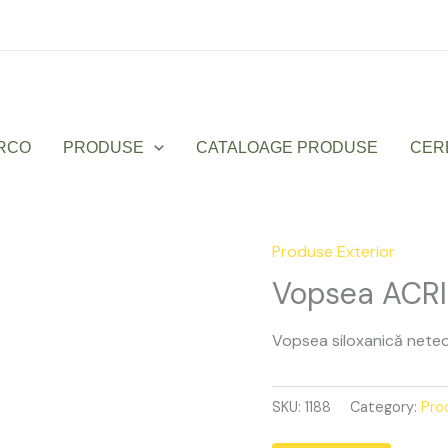
Luni – Vineri: 9:00 – 17:00
office@sanmarco
RCO
PRODUSE
CATALOAGE PRODUSE
CER
Produse Exterior
Vopsea
ACRISYL
Vopsea ACRIS
pittura
LISCIA
Vopsea siloxanică nete
quantity
SKU:
1188
Category:
Pro