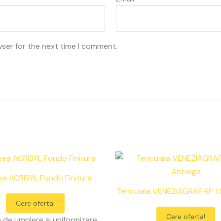
wser for the next time I comment.
a ACRISYL Fondo Finitura
Tencuiala VENEZIAGRAF KP 1.
Cere oferta!
Cere oferta!
de umplere și uniformizare