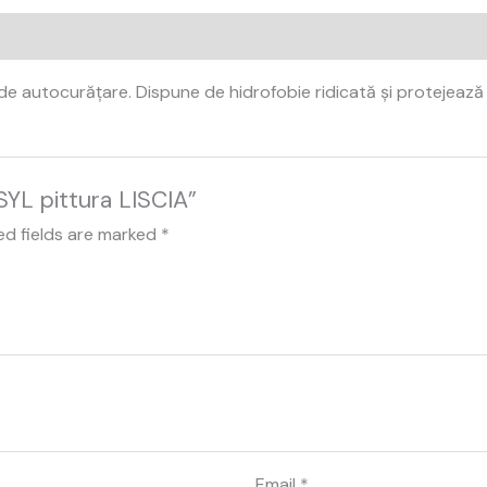
 autocurățare. Dispune de hidrofobie ridicată și protejează împ
SYL pittura LISCIA”
ed fields are marked
*
Email
*