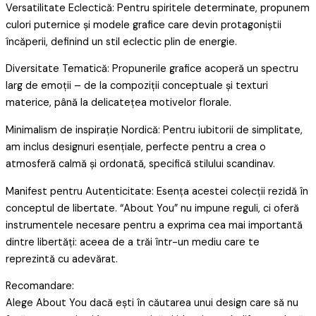
Versatilitate Eclectică: Pentru spiritele determinate, propunem
culori puternice și modele grafice care devin protagoniștii
încăperii, definind un stil eclectic plin de energie.
Diversitate Tematică: Propunerile grafice acoperă un spectru
larg de emoții – de la compoziții conceptuale și texturi
materice, până la delicatețea motivelor florale.
Minimalism de inspirație Nordică: Pentru iubitorii de simplitate,
am inclus designuri esențiale, perfecte pentru a crea o
atmosferă calmă și ordonată, specifică stilului scandinav.
Manifest pentru Autenticitate: Esența acestei colecții rezidă în
conceptul de libertate. “About You” nu impune reguli, ci oferă
instrumentele necesare pentru a exprima cea mai importantă
dintre libertăți: aceea de a trăi într-un mediu care te
reprezintă cu adevărat.
Recomandare:
Alege About You dacă ești în căutarea unui design care să nu