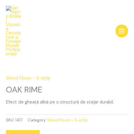
Skip
to
content
OAK
RIME
quantity
Wood Floors - 3-strip
OAK RIME
Efect de gheață albă pe o structură de stejar durabil.
SKU:
1417
Category:
Wood Floors - 3-strip