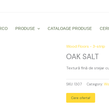
Luni – Vineri: 9:00 – 17:00
office@sanmarco
RCO
PRODUSE
CATALOAGE PRODUSE
CER
Wood Floors - 3-strip
OAK
SALT
OAK SALT
quantity
Textură fină de stejar c
SKU:
1307
Category:
Wo
Cere oferta!