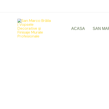
Skip
to
content
ACASA
SAN MA