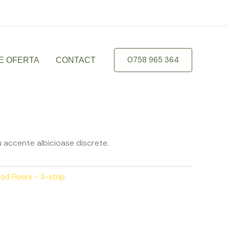
braila.ro
0758 965 364
E OFERTA
CONTACT
u accente albicioase discrete.
od Floors - 3-strip