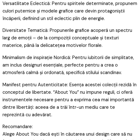
Versatilitate Eclectică: Pentru spiritele determinate, propunem
culori puternice și modele grafice care devin protagoniștii
încăperii, definind un stil eclectic plin de energie.
Diversitate Tematică: Propunerile grafice acoperă un spectru
larg de emoții – de la compoziții conceptuale și texturi
materice, până la delicatețea motivelor florale.
Minimalism de inspirație Nordică: Pentru iubitorii de simplitate,
am inclus designuri esențiale, perfecte pentru a crea o
atmosferă calmă și ordonată, specifică stilului scandinav.
Manifest pentru Autenticitate: Esența acestei colecții rezidă în
conceptul de libertate. “About You” nu impune reguli, ci oferă
instrumentele necesare pentru a exprima cea mai importantă
dintre libertăți: aceea de a trăi într-un mediu care te
reprezintă cu adevărat.
Recomandare:
Alege About You dacă ești în căutarea unui design care să nu