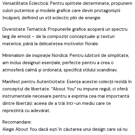
Versatilitate Eclectică: Pentru spiritele determinate, propunem
culori puternice și modele grafice care devin protagoniștii
încăperii, definind un stil eclectic plin de energie.
Diversitate Tematică: Propunerile grafice acoperă un spectru
larg de emoții – de la compoziții conceptuale și texturi
materice, până la delicatețea motivelor florale.
Minimalism de inspirație Nordică: Pentru iubitorii de simplitate,
am inclus designuri esențiale, perfecte pentru a crea o
atmosferă calmă și ordonată, specifică stilului scandinav.
Manifest pentru Autenticitate: Esența acestei colecții rezidă în
conceptul de libertate. “About You” nu impune reguli, ci oferă
instrumentele necesare pentru a exprima cea mai importantă
dintre libertăți: aceea de a trăi într-un mediu care te
reprezintă cu adevărat.
Recomandare:
Alege About You dacă ești în căutarea unui design care să nu