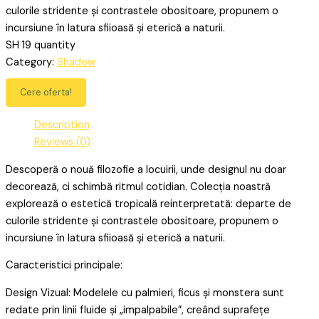
culorile stridente și contrastele obositoare, propunem o
incursiune în latura sfiioasă și eterică a naturii.
SH 19 quantity
Category:
Shadow
Cere oferta!
Description
Reviews (0)
Descoperă o nouă filozofie a locuirii, unde designul nu doar
decorează, ci schimbă ritmul cotidian. Colecția noastră
explorează o estetică tropicală reinterpretată: departe de
culorile stridente și contrastele obositoare, propunem o
incursiune în latura sfiioasă și eterică a naturii.
Caracteristici principale:
Design Vizual: Modelele cu palmieri, ficus și monstera sunt
redate prin linii fluide și „impalpabile”, creând suprafețe