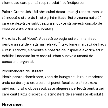
silențioase care par să respire odată cu încăperea.
Paletă Cromatică: Utilizăm culori desaturate și tandre, menite
să inducă o stare de liniște și intimitate. Este „mama natură”
care se dezvăluie subtil, încurajându-te să privești dincolo de
ceea ce este vizibil la suprafață.
Filozofia „Total Mood”: Această colecție este un manifest
pentru un stil de viață mai relaxat. Într-o lume marcată de haos
și reguli stricte, elementele noastre de inspirație exotică aduc
echilibrul necesar între mediul urban și nevoia umană de
conexiune organică.
Recomandare de utilizare:
Ideală pentru dormitoare, zone de lounge sau birouri moderne
unde se dorește crearea unui punct focal care să relaxeze
privirea, nu să o obosească. Este alegerea perfectă pentru cei
care caută luxul discret și o atmosferă de serenitate absolută.
Reviews